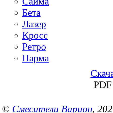
Сайма
Бета
Лазер
Кросс
Ретро
Парма
Скача
PDF 
©
Смесители Варион
, 20