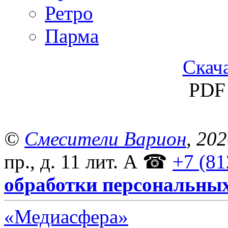
Ретро
Парма
Скача
PDF 
©
Смесители Варион
, 20
пр., д. 11 лит. А
☎
+7 (81
обработки персональны
«Медиасфера»