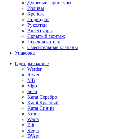
Душевые гарнитуры
Изливы
Крепеж
Подводки
Рукоятки
Аксессуары
Скрытый монтаж
Переключатели
Смесительные клапаны
Упаковка
Однорычажные
Werder
Rover
MB
Vigo
Selta
Karat Серебро
Karat Красный
Karat Синий
Krona
Warta
Elit
Regia
D'Art