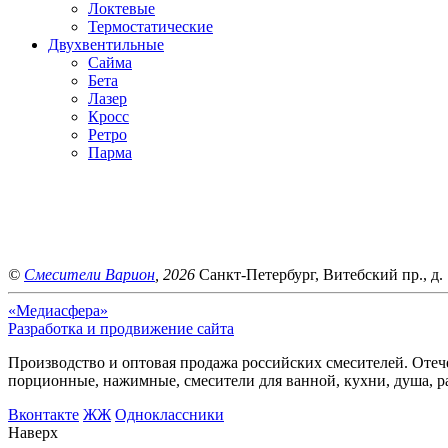
Локтевые
Термостатические
Двухвентильные
Сайма
Бета
Лазер
Кросс
Ретро
Парма
©
Смесители Варион
, 2026
Санкт-Петербург, Витебский пр., д. 
«Медиасфера»
Разработка и продвижение сайта
Производство и оптовая продажа российских смесителей. Отече
порционные, нажимные, смесители для ванной, кухни, душа, р
Bконтакте
ЖЖ
Одноклассники
Наверх