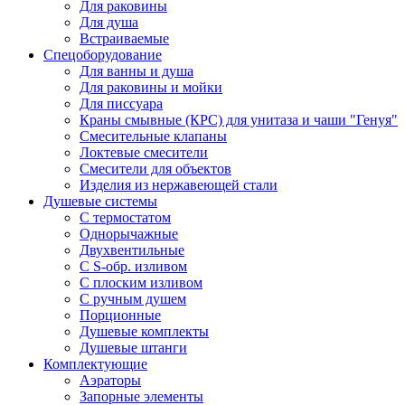
Для раковины
Для душа
Встраиваемые
Спецоборудование
Для ванны и душа
Для раковины и мойки
Для писсуара
Краны смывные (КРС) для унитаза и чаши "Генуя"
Смесительные клапаны
Локтевые смесители
Смесители для объектов
Изделия из нержавеющей стали
Душевые системы
С термостатом
Однорычажные
Двухвентильные
С S-обр. изливом
С плоским изливом
С ручным душем
Порционные
Душевые комплекты
Душевые штанги
Комплектующие
Аэраторы
Запорные элементы