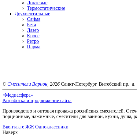
Локтевые
Термостатические
Двухвентильные
Сайма
Бета
Лазер
Кросс
Ретро
Парма
©
Смесители Варион
, 2026
Санкт-Петербург, Витебский пр., д. 
«Медиасфера»
Разработка и продвижение сайта
Производство и оптовая продажа российских смесителей. Отече
порционные, нажимные, смесители для ванной, кухни, душа, р
Bконтакте
ЖЖ
Одноклассники
Наверх