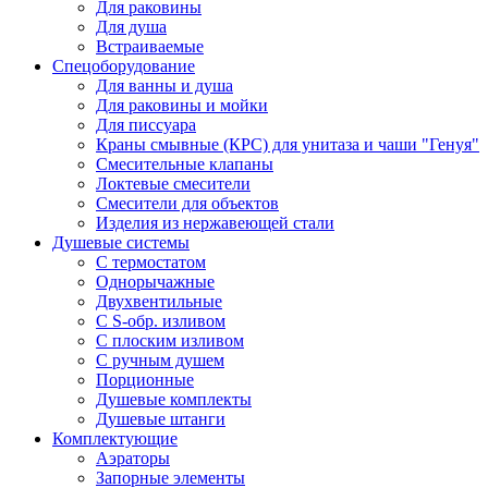
Для раковины
Для душа
Встраиваемые
Спецоборудование
Для ванны и душа
Для раковины и мойки
Для писсуара
Краны смывные (КРС) для унитаза и чаши "Генуя"
Смесительные клапаны
Локтевые смесители
Смесители для объектов
Изделия из нержавеющей стали
Душевые системы
С термостатом
Однорычажные
Двухвентильные
С S-обр. изливом
С плоским изливом
С ручным душем
Порционные
Душевые комплекты
Душевые штанги
Комплектующие
Аэраторы
Запорные элементы