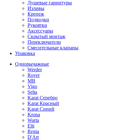
Душевые гарнитуры
Изливы
Крепеж
Подводки
Рукоятки
Аксессуары
Скрытый монтаж
Переключатели
Смесительные клапаны
Упаковка
Однорычажные
Werder
Rover
MB
Vigo
Selta
Karat Серебро
Karat Красный
Karat Синий
Krona
Warta
Elit
Regia
D'Art