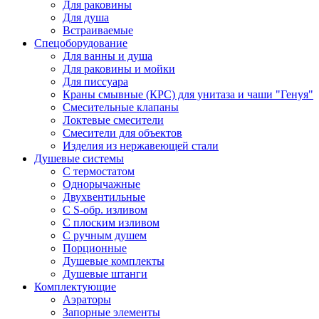
Для раковины
Для душа
Встраиваемые
Спецоборудование
Для ванны и душа
Для раковины и мойки
Для писсуара
Краны смывные (КРС) для унитаза и чаши "Генуя"
Смесительные клапаны
Локтевые смесители
Смесители для объектов
Изделия из нержавеющей стали
Душевые системы
С термостатом
Однорычажные
Двухвентильные
С S-обр. изливом
С плоским изливом
С ручным душем
Порционные
Душевые комплекты
Душевые штанги
Комплектующие
Аэраторы
Запорные элементы