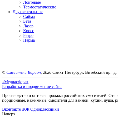
Локтевые
Термостатические
Двухвентильные
Сайма
Бета
Лазер
Кросс
Ретро
Парма
©
Смесители Варион
, 2026
Санкт-Петербург, Витебский пр., д. 
«Медиасфера»
Разработка и продвижение сайта
Производство и оптовая продажа российских смесителей. Отече
порционные, нажимные, смесители для ванной, кухни, душа, р
Bконтакте
ЖЖ
Одноклассники
Наверх