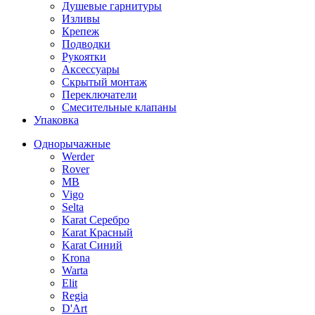
Душевые гарнитуры
Изливы
Крепеж
Подводки
Рукоятки
Аксессуары
Скрытый монтаж
Переключатели
Смесительные клапаны
Упаковка
Однорычажные
Werder
Rover
MB
Vigo
Selta
Karat Серебро
Karat Красный
Karat Синий
Krona
Warta
Elit
Regia
D'Art