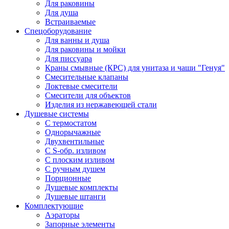
Для раковины
Для душа
Встраиваемые
Спецоборудование
Для ванны и душа
Для раковины и мойки
Для писсуара
Краны смывные (КРС) для унитаза и чаши "Генуя"
Смесительные клапаны
Локтевые смесители
Смесители для объектов
Изделия из нержавеющей стали
Душевые системы
С термостатом
Однорычажные
Двухвентильные
С S-обр. изливом
С плоским изливом
С ручным душем
Порционные
Душевые комплекты
Душевые штанги
Комплектующие
Аэраторы
Запорные элементы