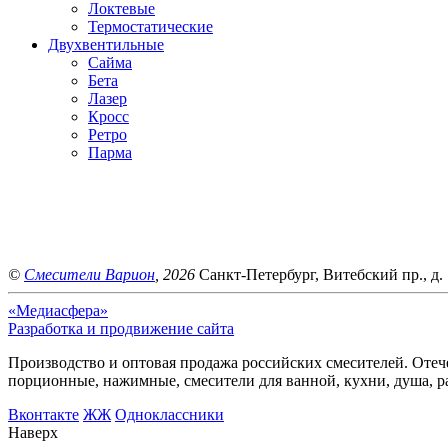
Локтевые
Термостатические
Двухвентильные
Сайма
Бета
Лазер
Кросс
Ретро
Парма
©
Смесители Варион
, 2026
Санкт-Петербург, Витебский пр., д. 
«Медиасфера»
Разработка и продвижение сайта
Производство и оптовая продажа российских смесителей. Отече
порционные, нажимные, смесители для ванной, кухни, душа, р
Bконтакте
ЖЖ
Одноклассники
Наверх