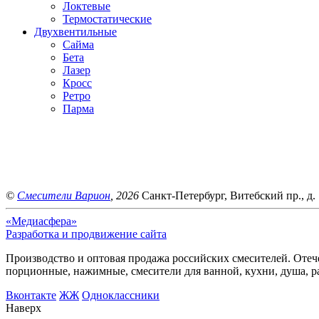
Локтевые
Термостатические
Двухвентильные
Сайма
Бета
Лазер
Кросс
Ретро
Парма
©
Смесители Варион
, 2026
Санкт-Петербург, Витебский пр., д. 
«Медиасфера»
Разработка и продвижение сайта
Производство и оптовая продажа российских смесителей. Отече
порционные, нажимные, смесители для ванной, кухни, душа, р
Bконтакте
ЖЖ
Одноклассники
Наверх