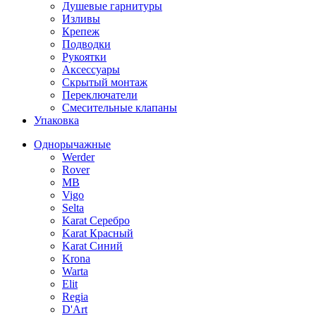
Душевые гарнитуры
Изливы
Крепеж
Подводки
Рукоятки
Аксессуары
Скрытый монтаж
Переключатели
Смесительные клапаны
Упаковка
Однорычажные
Werder
Rover
MB
Vigo
Selta
Karat Серебро
Karat Красный
Karat Синий
Krona
Warta
Elit
Regia
D'Art