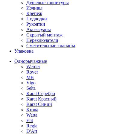
Душевые гарнитуры
Изливы
Крепеж
Подводки
Рукоятки
Аксессуары
Скрытый монтаж
Переключатели
Смесительные клапаны
Упаковка
Однорычажные
Werder
Rover
MB
Vigo
Selta
Karat Серебро
Karat Красный
Karat Синий
Krona
Warta
Elit
Regia
D'Art