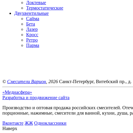
Локтевые
Термостатические
Двухвентильные
Сайма
Бета
Лазер
Кросс
Ретро
Парма
©
Смесители Варион
, 2026
Санкт-Петербург, Витебский пр., д. 
«Медиасфера»
Разработка и продвижение сайта
Производство и оптовая продажа российских смесителей. Отече
порционные, нажимные, смесители для ванной, кухни, душа, р
Bконтакте
ЖЖ
Одноклассники
Наверх