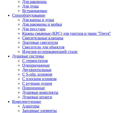
Для раковины
Для душа
Встраиваемые
Спецоборудование
Для ванны и душа
Для раковины и мойки
Для писсуара
Краны смывные (КРС) для унитаза и чаши "Генуя"
Смесительные клапаны
Локтевые смесители
Смесители для объектов
Изделия из нержавеющей стали
Душевые системы
С термостатом
Однорычажные
Двухвентильные
С S-обр. изливом
С плоским изливом
С ручным душем
Порционные
Душевые комплекты
Душевые штанги
Комплектующие
Аэраторы
Запорные элементы