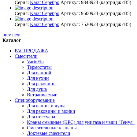
Серия:
Karat Серебро
Артикул:
9348923
(картридж d35)
Серия:
Karat Серебро
Артикул:
9500923
(картридж d35)
Серия:
Karat Серебро
Артикул:
7520923
(картридж d35)
prev
next
Каталог
РАСПРОДАЖА
Смесители
VarioFin
Термостаты
Для ванной
Для кухни
Для раковины
Для душа
Встраиваемые
Спецоборудование
Для ванны и душа
Для раковины и мойки
Для писсуара
Краны смывные (КРС) для унитаза и чаши "Генуя"
Смесительные клапаны
Локтевые смесители