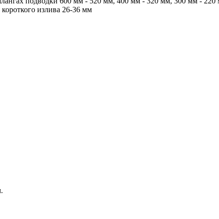
ангах подводки 600 мм - 520 мм, 400 мм - 320 мм, 300 мм - 220 
 короткого излива 26-36 мм
.