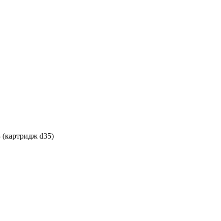
3
(картридж d35)