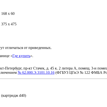
 168 х 60
 375 х 475
ут отличаться от приведенных.
анице «
Где купить
».
етербург, пр-кт Стачек, д. 45 к. 2 литера А, помещ. 3-н помещ. 
аключением
№ 62.000.Э.3101.10.16
(ФГБУЗ ЦГиЭ № 122 ФМБА Ро
3
(картридж d40)