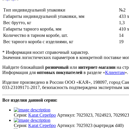
Тип индивидуальной упаковки
№2
Габариты индивидуальной упаковки, мм
433 х
Вес брутто, кг
1,3
Габариты тарного короба, мм
410 х
Количество в тарном коробе, шт.
14
Вес тарного короба с изделиями, кг
19
* Информация носит справочный характер.
Значения логистических параметров в конкретной поставке мог
Найдите ближайший
розничный
или
интернет-магазин
на стр
Информация для
оптовых покупателей
в разделе «
Клиентам
».
Изделие произведено в России ООО «КАЯ», 198097, город Санкт-П
033-23109171-2017, безопасность подтверждена экспертным з
Все изделия данной серии:
Серия:
Karat Серебро
Артикул:
7025923, 7024923, 702992
Серия:
Karat Серебро
Артикул:
7025923
(картридж d40)