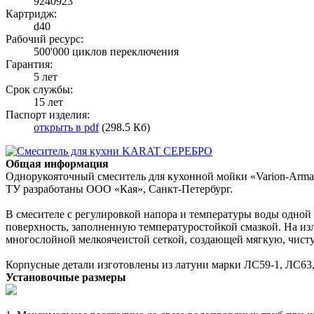
9240923
Картридж:
d40
Рабочий ресурс:
500'000 циклов переключения
Гарантия:
5 лет
Срок службы:
15 лет
Паспорт изделия:
открыть в pdf
(298.5 Кб)
Общая информация
Однорукояточный смеситель для кухонной мойки «Varion-Armat
ТУ разработаны ООО «Кая», Санкт-Петербург.
В смесителе с регулировкой напора и температуры воды одн
поверхность, заполненную температуростойкой смазкой. На из
многослойной мелкоячеистой сеткой, создающей мягкую, чист
Корпусные детали изготовлены из латуни марки ЛС59-1, ЛС63
Установочные размеры