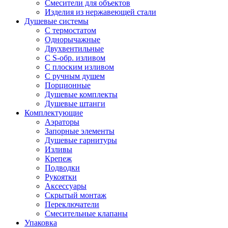
Смесители для объектов
Изделия из нержавеющей стали
Душевые системы
С термостатом
Однорычажные
Двухвентильные
С S-обр. изливом
С плоским изливом
С ручным душем
Порционные
Душевые комплекты
Душевые штанги
Комплектующие
Аэраторы
Запорные элементы
Душевые гарнитуры
Изливы
Крепеж
Подводки
Рукоятки
Аксессуары
Скрытый монтаж
Переключатели
Смесительные клапаны
Упаковка