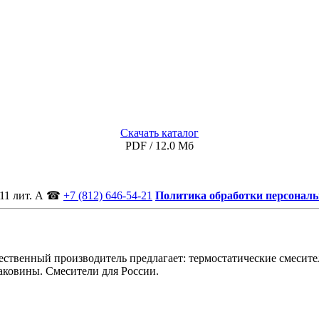
Скачать каталог
PDF / 12.0 Мб
11 лит. А
☎
+7 (812) 646-54-21
Политика обработки персонал
ственный производитель предлагает: термостатические смесител
аковины. Смесители для России.