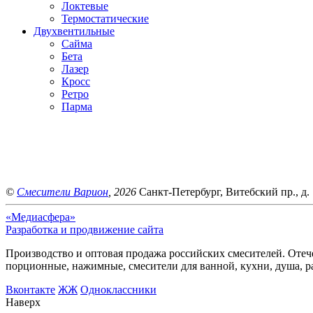
Локтевые
Термостатические
Двухвентильные
Сайма
Бета
Лазер
Кросс
Ретро
Парма
©
Смесители Варион
, 2026
Санкт-Петербург, Витебский пр., д. 
«Медиасфера»
Разработка и продвижение сайта
Производство и оптовая продажа российских смесителей. Отече
порционные, нажимные, смесители для ванной, кухни, душа, р
Bконтакте
ЖЖ
Одноклассники
Наверх