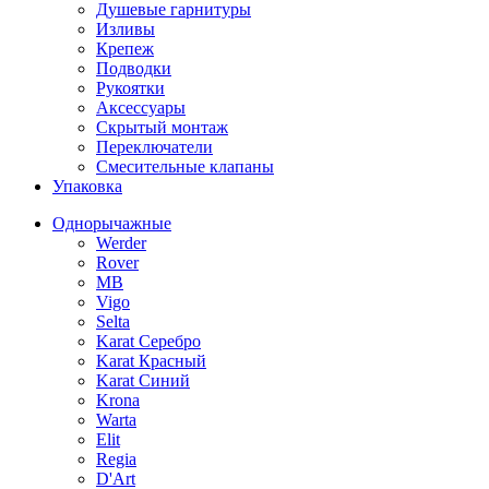
Душевые гарнитуры
Изливы
Крепеж
Подводки
Рукоятки
Аксессуары
Скрытый монтаж
Переключатели
Смесительные клапаны
Упаковка
Однорычажные
Werder
Rover
MB
Vigo
Selta
Karat Серебро
Karat Красный
Karat Синий
Krona
Warta
Elit
Regia
D'Art