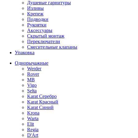
Душевые гарнитуры
Изливы
Крепеж
Подводки
Рукоятки
Аксессуары
Скрытый монтаж
Переключатели
Смесительные клапаны
Упаковка
Однорычажные
Werder
Rover
MB
Vigo
Selta
Karat Серебро
Karat Красный
Karat Синий
Krona
Warta
Elit
Regia
D'Art