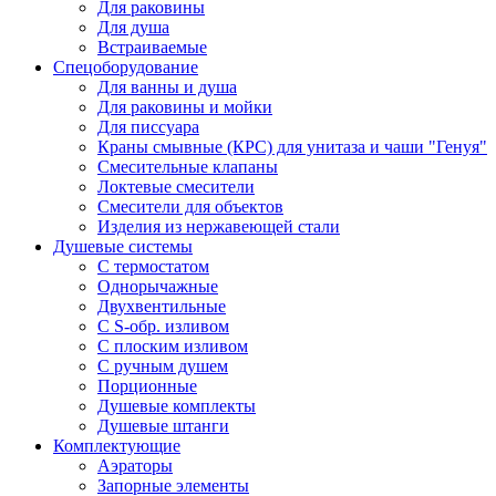
Для раковины
Для душа
Встраиваемые
Спецоборудование
Для ванны и душа
Для раковины и мойки
Для писсуара
Краны смывные (КРС) для унитаза и чаши "Генуя"
Смесительные клапаны
Локтевые смесители
Смесители для объектов
Изделия из нержавеющей стали
Душевые системы
С термостатом
Однорычажные
Двухвентильные
С S-обр. изливом
С плоским изливом
С ручным душем
Порционные
Душевые комплекты
Душевые штанги
Комплектующие
Аэраторы
Запорные элементы