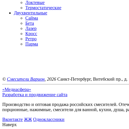
Локтевые
Термостатические
Двухвентильные
Сайма
Бета
Лазер
Кросс
Ретро
Парма
©
Смесители Варион
, 2026
Санкт-Петербург, Витебский пр., д. 
«Медиасфера»
Разработка и продвижение сайта
Производство и оптовая продажа российских смесителей. Отече
порционные, нажимные, смесители для ванной, кухни, душа, р
Bконтакте
ЖЖ
Одноклассники
Наверх