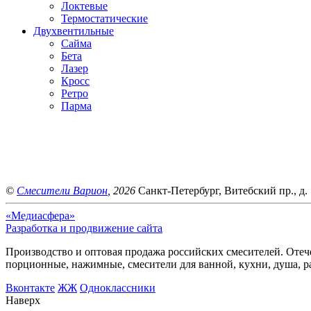
Локтевые
Термостатические
Двухвентильные
Сайма
Бета
Лазер
Кросс
Ретро
Парма
©
Смесители Варион
, 2026
Санкт-Петербург, Витебский пр., д. 
«Медиасфера»
Разработка и продвижение сайта
Производство и оптовая продажа российских смесителей. Отече
порционные, нажимные, смесители для ванной, кухни, душа, р
Bконтакте
ЖЖ
Одноклассники
Наверх