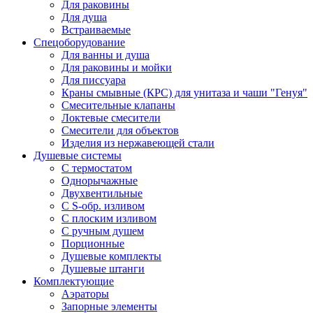
Для раковины
Для душа
Встраиваемые
Спецоборудование
Для ванны и душа
Для раковины и мойки
Для писсуара
Краны смывные (КРС) для унитаза и чаши "Генуя"
Смесительные клапаны
Локтевые смесители
Смесители для объектов
Изделия из нержавеющей стали
Душевые системы
С термостатом
Однорычажные
Двухвентильные
С S-обр. изливом
С плоским изливом
С ручным душем
Порционные
Душевые комплекты
Душевые штанги
Комплектующие
Аэраторы
Запорные элементы