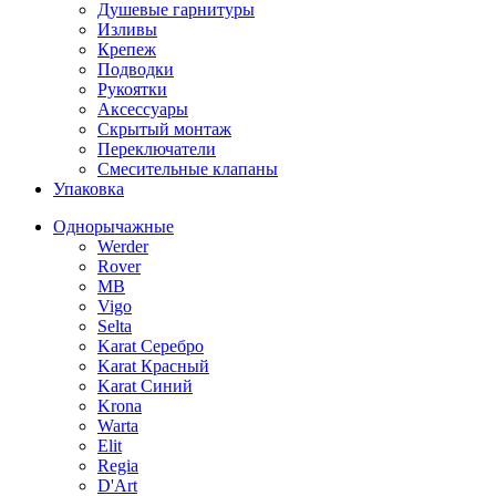
Душевые гарнитуры
Изливы
Крепеж
Подводки
Рукоятки
Аксессуары
Скрытый монтаж
Переключатели
Смесительные клапаны
Упаковка
Однорычажные
Werder
Rover
MB
Vigo
Selta
Karat Серебро
Karat Красный
Karat Синий
Krona
Warta
Elit
Regia
D'Art