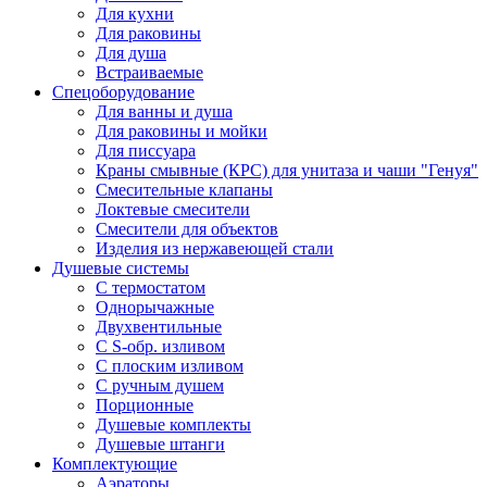
Для кухни
Для раковины
Для душа
Встраиваемые
Спецоборудование
Для ванны и душа
Для раковины и мойки
Для писсуара
Краны смывные (КРС) для унитаза и чаши "Генуя"
Смесительные клапаны
Локтевые смесители
Смесители для объектов
Изделия из нержавеющей стали
Душевые системы
С термостатом
Однорычажные
Двухвентильные
С S-обр. изливом
С плоским изливом
С ручным душем
Порционные
Душевые комплекты
Душевые штанги
Комплектующие
Аэраторы