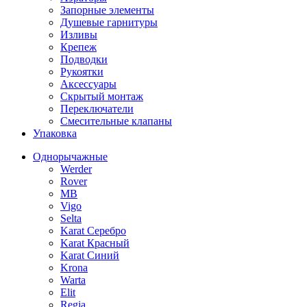
Запорные элементы
Душевые гарнитуры
Изливы
Крепеж
Подводки
Рукоятки
Аксессуары
Скрытый монтаж
Переключатели
Смесительные клапаны
Упаковка
Однорычажные
Werder
Rover
MB
Vigo
Selta
Karat Серебро
Karat Красный
Karat Синий
Krona
Warta
Elit
Regia