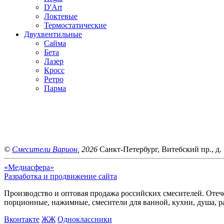
D'Art
Локтевые
Термостатические
Двухвентильные
Сайма
Бета
Лазер
Кросс
Ретро
Парма
©
Смесители Варион
, 2026
Санкт-Петербург, Витебский пр., д. 
«Медиасфера»
Разработка и продвижение сайта
Производство и оптовая продажа российских смесителей. Отече
порционные, нажимные, смесители для ванной, кухни, душа, р
Bконтакте
ЖЖ
Одноклассники