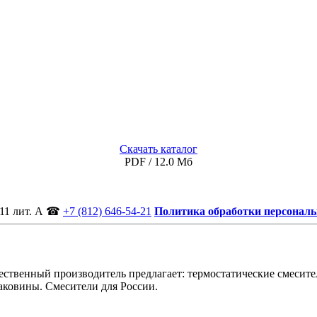
Скачать каталог
PDF / 12.0 Мб
11 лит. А
☎
+7 (812) 646-54-21
Политика обработки персонал
ственный производитель предлагает: термостатические смесител
аковины. Смесители для России.